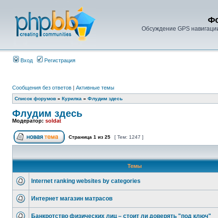
Фо
Обсуждение GPS навигации,
Вход
Регистрация
Сообщения без ответов
|
Активные темы
Список форумов
»
Курилка
»
Флудим здесь
Флудим здесь
Модератор:
soldat
Страница
1
из
25
[ Тем: 1247 ]
Темы
Internet ranking websites by categories
Интернет магазин матрасов
Банкротство физических лиц – стоит ли доверять "под ключ"